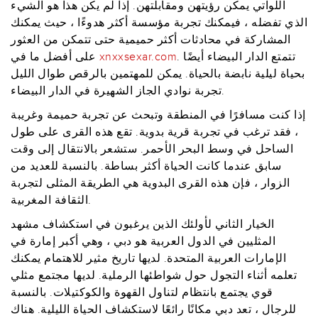
اللواتي يمكن رؤيتهن ومقابلتهن. إذا لم يكن هذا هو الشيء
الذي تفضله ، فيمكنك تجربة مؤسسة أكثر هدوءًا ، حيث يمكنك
المشاركة في محادثات أكثر حميمية حتى تتمكن من العثور
. تتمتع الدار البيضاء أيضًا
xnxxsexar.com
على أفضل ما في
بحياة ليلية نابضة بالحياة. يمكن للمهتمين بالرقص طوال الليل
تجربة نوادي الجاز الشهيرة في الدار البيضاء.
إذا كنت مسافرًا في المنطقة وتبحث عن تجربة حميمة وغريبة
، فقد ترغب في تجربة قرية بدوية. تقع هذه القرى على طول
الساحل في وسط البحر الأحمر. ستشعر بالانتقال إلى وقت
سابق عندما كانت الحياة أكثر بساطة. بالنسبة للعديد من
الزوار ، فإن هذه القرى البدوية هي الطريقة المثلى لتجربة
الثقافة المغربية.
الخيار الثاني لأولئك الذين يرغبون في استكشاف مشهد
المثليين في الدول العربية هو دبي ، وهي أكبر إمارة في
الإمارات العربية المتحدة. لديها تاريخ مثير للاهتمام يمكنك
تعلمه أثناء التجول حول شواطئها الرملية. لديها مجتمع مثلي
قوي يجتمع بانتظام لتناول القهوة والكوكتيلات. بالنسبة
للرجال ، تعد دبي مكانًا رائعًا لاستكشاف الحياة الليلية. هناك