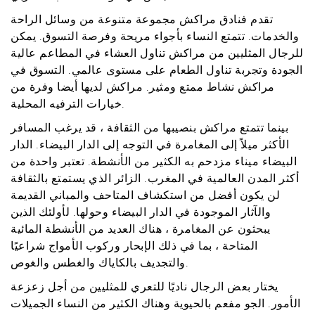
تقدم فنادق مراكش مجموعة متنوعة من وسائل الراحة
والخدمات. تتمتع النساء بأجواء مريحة وفرصة التسوق. يمكن
للرجال المثليين من مراكش تناول العشاء في المطاعم عالية
الجودة وتجربة تناول الطعام على مستوى عالمي. التسوق في
مراكش نشاط ممتع ومثير. مراكش لديها أيضا وفرة من
خيارات الترفيه المحلية.
بينما تتمتع مراكش بنصيبها من الثقافة ، قد يرغب المسافر
الأكثر ميلاً إلى المغامرة في التوجه إلى الدار البيضاء. الدار
البيضاء ميناء مزدحم به الكثير من الأنشطة. تعتبر واحدة من
أكثر المدن العالمية في المغرب. الزائر الذي يستمتع بالثقافة
لن يكون أفضل من استكشاف المتاحف والمباني القديمة
والآثار الموجودة في الدار البيضاء وحولها. لأولئك الذين
يبحثون عن المغامرة ، هناك العديد من الأنشطة المائية
المتاحة ، بما في ذلك الإبحار وركوب الأمواج شراعيًا
والتجديف بالكاياك والغطس والغوص.
يختار بعض الرجال ناديًا للتعري للمثليين من أجل زعزعة
الأمور. الجو مفعم بالحيوية وهناك الكثير من النساء الجميلات