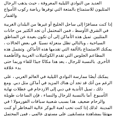
العديد من النوادي الليلية المعروفة ، حيث يذهب الرجال
المثليون للاستمتاع بالمتعة التي توفرها رياضة ركوب الأمواج
والقمار.
إذا كنت مسافرًا إلى ساحل الخليج أو غيرها من البلدان الغربية
في الشرق الأوسط ، فمن المحتمل أن تجد الكثير من حانات
المثليين. تميل هذه الأماكن إلى أن تكون بعيدة عن المناطق
السياحية ، وبالتالي تظل منعزلة نسبيًا. في بعض الحالات ،
يمكنك الاستمتاع بالألفة التي تقدمها هذه الأماكن. وتشمل هذه
المطاعم الجلوس التي تقدم الكوكتيلات الغريبة والأطعمة
الأخرى. بالنسبة للرجال ، يعد هذا مكانًا جيدًا للقاء وربما حتى
بدء علاقة.
يمكنك أيضًا ممارسة النوادي الليلية في العالم العربي ، على
الرغم من أنك قد تجد أن هناك المزيد في أماكن مثل دبي. ومع
ذلك ، تميل الأندية في دبي إلى الازدحام في عطلات نهاية
الأسبوع. أما بالنسبة للرجال والنساء ، فإن الساعات طويلة
والزحام ضعيف. هذا بسبب شعبية سباقات الفورمولا 1 في
المدينة. لذلك إذا كنت تحب لعبة البوكر عالية المخاطر أو كنت
مهتمًا بمشاهدة متسابقين على مستوى عالمي ، فمن المحتمل