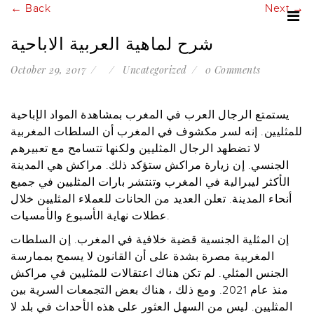
← Back
Next →
شرح لماهية العربية الاباحية
October 29, 2017
Uncategorized
0 Comments
يستمتع الرجال العرب في المغرب بمشاهدة المواد الإباحية
للمثليين. إنه لسر مكشوف في المغرب أن السلطات المغربية
لا تضطهد الرجال المثليين ولكنها تتسامح مع تعبيرهم
الجنسي. إن زيارة مراكش ستؤكد ذلك. مراكش هي المدينة
الأكثر ليبرالية في المغرب وتنتشر بارات المثليين في جميع
أنحاء المدينة. تعلن العديد من الحانات للعملاء المثليين خلال
عطلات نهاية الأسبوع والأمسيات.
إن المثلية الجنسية قضية خلافية في المغرب. إن السلطات
المغربية مصرة بشدة على أن القانون لا يسمح بممارسة
الجنس المثلي. لم تكن هناك اعتقالات للمثليين في مراكش
منذ عام 2021. ومع ذلك ، هناك بعض التجمعات السرية بين
المثليين. ليس من السهل العثور على هذه الأحداث في بلد لا