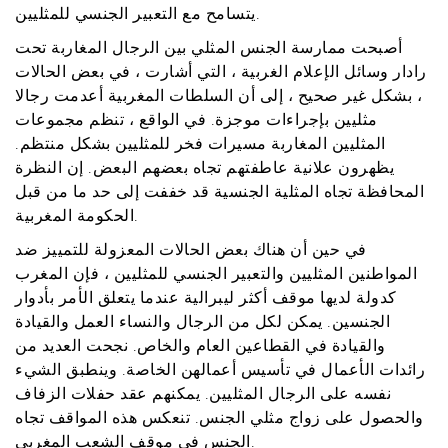
يتسامح مع التعبير الجنسي للمثليين.
أصبحت ممارسة الجنس المثلي بين الرجال المغاربة تحت
رادار وسائل الإعلام الغربية ، التي أشارت ، في بعض الحالات
، بشكل غير صحيح ، إلى أن السلطات المغربية أعدمت رجالا
مثليين بإجراءات موجزة. في الواقع ، تنظم مجموعات
المثليين المغاربة مسيرات فخر للمثليين بشكل منتظم.
يظهرون علانية عاطفتهم تجاه بعضهم البعض. إن النظرة
المحافظة تجاه المثلية الجنسية قد خففت إلى حد ما من قبل
الحكومة المغربية.
في حين أن هناك بعض الحالات المعزولة للتمييز ضد
المواطنين المثليين والتعبير الجنسي للمثليين ، فإن المغرب
كدولة لديها موقف أكثر ليبرالية عندما يتعلق الأمر بأدوار
الجنسين. يمكن لكل من الرجال والنساء العمل والقيادة
والقيادة في القطاعين العام والخاص. نجحت العديد من
رائدات الأعمال في تأسيس أعمالهن الخاصة. وينطبق الشيء
نفسه على الرجال المثليين. يمكنهم عقد حفلات الزفاف
والحصول على زواج مثلي الجنس. تنعكس هذه المواقف تجاه
الجنس في موقف الشعب المغربي.